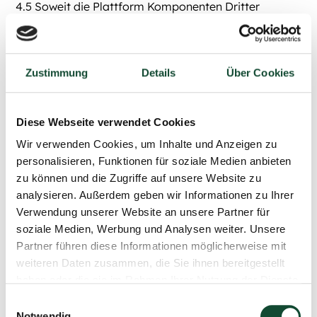
4.5 Soweit die Plattform Komponenten Dritter
enthält, können hierfür ergänzende
Lizenzbedingungen gelten. Diese werden, soweit
erforderlich, in geeigneter Weise bereitgestellt.
Zustimmung
Details
Über Cookies
5. Zustandekommen des Nutzungsvertrages,
Vertragssprache, Vertragstext
Diese Webseite verwendet Cookies
5.1 Die Darstellung der Plattform stellt kein rechtlich
bindendes Angebot dar.
Wir verwenden Cookies, um Inhalte und Anzeigen zu
personalisieren, Funktionen für soziale Medien anbieten
5.2 Ein Nutzungsvertrag über die kostenfreie
zu können und die Zugriffe auf unsere Website zu
Testphase kommt zustande, sobald wir dem Kunden
analysieren. Außerdem geben wir Informationen zu Ihrer
die Nutzung gestatten, etwa durch Freischaltung
Verwendung unserer Website an unsere Partner für
eines Accounts oder Aktivierung eines Testzugangs.
soziale Medien, Werbung und Analysen weiter. Unsere
5.3 Ein Vertrag über entgeltliche Module kommt
Partner führen diese Informationen möglicherweise mit
ausschließlich zustande, wenn der Kunde die
weiteren Daten zusammen, die Sie ihnen bereitgestellt
entgeltliche Buchung im Portal/Checkout aktiv
haben oder die sie im Rahmen Ihrer Nutzung der Dienste
vornimmt und der Buchungsprozess abgeschlossen
gesammelt haben.
Einwilligungsauswahl
ist. Eine entgeltliche Nutzung entsteht nicht allein
Notwendig