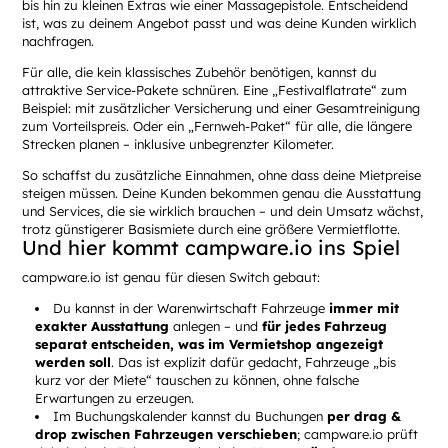
bis hin zu kleinen Extras wie einer Massagepistole. Entscheidend
ist, was zu deinem Angebot passt und was deine Kunden wirklich
nachfragen.
Für alle, die kein klassisches Zubehör benötigen, kannst du
attraktive Service-Pakete schnüren. Eine „Festivalflatrate“ zum
Beispiel: mit zusätzlicher Versicherung und einer Gesamtreinigung
zum Vorteilspreis. Oder ein „Fernweh-Paket“ für alle, die längere
Strecken planen – inklusive unbegrenzter Kilometer.
So schaffst du zusätzliche Einnahmen, ohne dass deine Mietpreise
steigen müssen. Deine Kunden bekommen genau die Ausstattung
und Services, die sie wirklich brauchen – und dein Umsatz wächst,
trotz günstigerer Basismiete durch eine größere Vermietflotte.
Und hier kommt campware.io ins Spiel
campware.io ist genau für diesen Switch gebaut:
Du kannst in der Warenwirtschaft Fahrzeuge
immer mit
exakter Ausstattung
anlegen – und
für jedes Fahrzeug
separat entscheiden, was im Vermietshop angezeigt
werden soll
. Das ist explizit dafür gedacht, Fahrzeuge „bis
kurz vor der Miete“ tauschen zu können, ohne falsche
Erwartungen zu erzeugen.
Im Buchungskalender kannst du Buchungen
per drag &
drop zwischen Fahrzeugen verschieben
; campware.io prüft