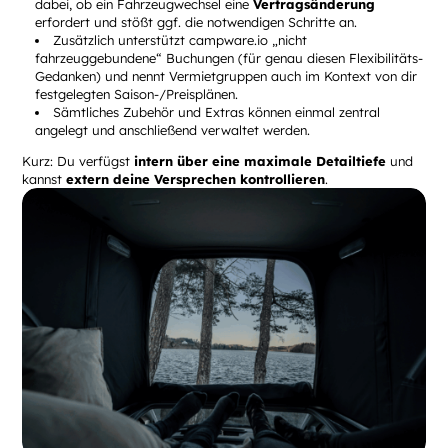
dabei, ob ein Fahrzeugwechsel eine
Vertragsänderung
erfordert und stößt ggf. die notwendigen Schritte an.
Zusätzlich unterstützt campware.io „nicht
fahrzeuggebundene“ Buchungen (für genau diesen Flexibilitäts-
Gedanken) und nennt Vermietgruppen auch im Kontext von dir
festgelegten Saison-/Preisplänen.
Sämtliches Zubehör und Extras können einmal zentral
angelegt und anschließend verwaltet werden.
Kurz: Du verfügst
intern über eine maximale Detailtiefe
und
kannst
extern deine Versprechen kontrollieren
.