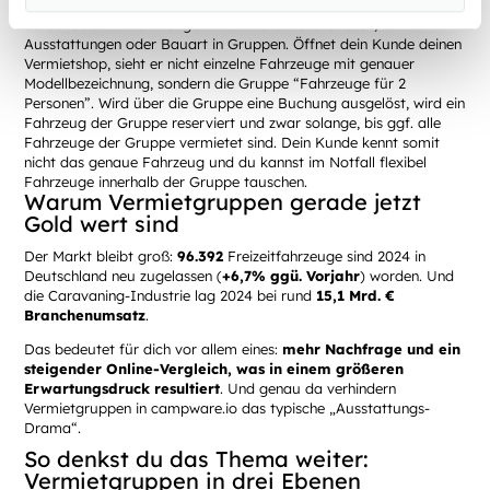
So bündelst du Fahrzeuge mit ähnlichen Grundrissen,
Ausstattungen oder Bauart in Gruppen. Öffnet dein Kunde deinen
Vermietshop, sieht er nicht einzelne Fahrzeuge mit genauer
Modellbezeichnung, sondern die Gruppe “Fahrzeuge für 2
Personen”. Wird über die Gruppe eine Buchung ausgelöst, wird ein
Fahrzeug der Gruppe reserviert und zwar solange, bis ggf. alle
Fahrzeuge der Gruppe vermietet sind. Dein Kunde kennt somit
nicht das genaue Fahrzeug und du kannst im Notfall flexibel
Fahrzeuge innerhalb der Gruppe tauschen.
Warum Vermietgruppen gerade jetzt
Gold wert sind
Der Markt bleibt groß:
96.392
Freizeitfahrzeuge sind 2024 in
Deutschland neu zugelassen (
+6,7% ggü. Vorjahr
) worden. Und
die Caravaning-Industrie lag 2024 bei rund
15,1 Mrd. €
Branchenumsatz
.
Das bedeutet für dich vor allem eines:
mehr Nachfrage und ein
steigender Online-Vergleich, was in einem größeren
Erwartungsdruck resultiert
. Und genau da verhindern
Vermietgruppen in campware.io das typische „Ausstattungs-
Drama“.
So denkst du das Thema weiter:
Vermietgruppen in drei Ebenen