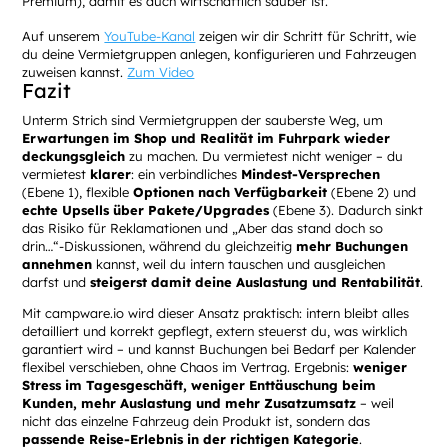
Premium), damit es auch wirtschaftlich sauber ist.
Auf unserem
YouTube-Kanal
zeigen wir dir Schritt für Schritt, wie
du deine Vermietgruppen anlegen, konfigurieren und Fahrzeugen
zuweisen kannst.
Zum Video
Fazit
Unterm Strich sind Vermietgruppen der sauberste Weg, um
Erwartungen im Shop und Realität im Fuhrpark wieder
deckungsgleich
zu machen. Du vermietest nicht weniger – du
vermietest
klarer
: ein verbindliches
Mindest-Versprechen
(Ebene 1), flexible
Optionen nach Verfügbarkeit
(Ebene 2) und
echte Upsells über Pakete/Upgrades
(Ebene 3). Dadurch sinkt
das Risiko für Reklamationen und „Aber das stand doch so
drin…“-Diskussionen, während du gleichzeitig
mehr Buchungen
annehmen
kannst, weil du intern tauschen und ausgleichen
darfst und
steigerst damit deine Auslastung und Rentabilität
.
Mit campware.io wird dieser Ansatz praktisch: intern bleibt alles
detailliert und korrekt gepflegt, extern steuerst du, was wirklich
garantiert wird – und kannst Buchungen bei Bedarf per Kalender
flexibel verschieben, ohne Chaos im Vertrag. Ergebnis:
weniger
Stress im Tagesgeschäft, weniger Enttäuschung beim
Kunden, mehr Auslastung und mehr Zusatzumsatz
– weil
nicht das einzelne Fahrzeug dein Produkt ist, sondern das
passende Reise-Erlebnis in der richtigen Kategorie
.