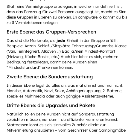
Statt eine Vermietgruppe anzulegen, in welcher nur definiert ist,
dass das Fahrzeug für zwei Personen ausgelegt ist, macht es Sinn
diese Gruppen in Ebenen zu denken. In campware.io kannst du bis
zu 3 Vermietebenen anlegen:
Erste Ebene: das Gruppen-Versprechen
Das sind die Merkmale, die
jede
Einheit in der Gruppe erfüllt.
Beispiele: Anzahl Schlaf-/Sitzplätze Fahrzeugtyp/Grundriss-Klasse
(Van, Teilintegriert, Alkoven …) Bad ja/nein Mindest-Komfort
(Heizung, Küche-Basics, etc.) Auch hier lohnt es sich, mehrere
Bedingung festzulegen, damit deine Kunden einen
“Mindeststandard” erkennen können.
Zweite Ebene: die Sonderausstattung
In dieser Ebene legst du alles an, was mal drin ist und mal nicht:
Markise, Automatik, Navi, Solar, Anhängerkupplung, 2. Batterie,
spezielles Multimedia oder auch gängige Assistenzsysteme.
Dritte Ebene: die Upgrades und Pakete
Natürlich sollen deine Kunden nicht auf Sonderausstattung
verzichten müssen, nur damit du effizienter vermieten kannst.
Stattdessen lohnt es sich, sinnvolles Zubehör direkt zur
Mitvermietung anzubieten – vom Geschirrset über Campingmöbel